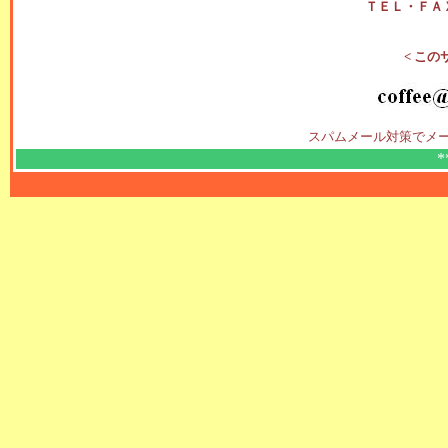
ＴＥＬ・ＦＡ
< この
スパムメール対策でメ
*