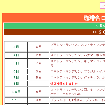
珈琲舎
< Ro
<<
２
ブラジル
・サントス
、スマトラ・マン
３日
６回
レモ
４日
２回
スマトラ・マンデリン、パナマ・ボル
スマトラ・マンデリン、キリマンジェロ
５日
７回
モ
６日
３回
スマトラ・マンデリン、ブラジル・イパ
７日
５回
スマトラ・マンデリン、グァテマラ、
８日
煙突掃除をしました
スマトラ・マンデリン２回、キリマンジ
１０日
８回
パナマ・ボルカンバル
１１日
３回
ブラジル棚干し1番摘み、ブラジル・イ