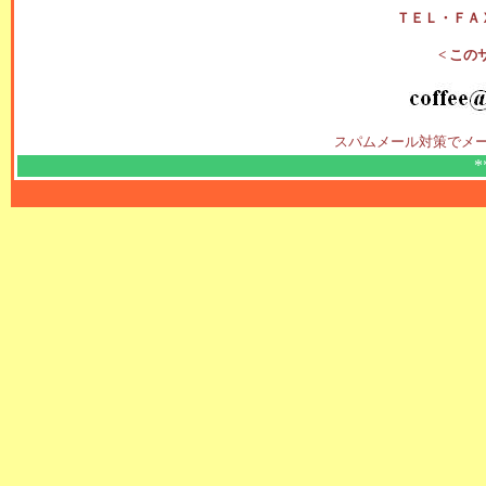
ＴＥＬ・ＦＡ
< この
スパムメール対策でメ
*