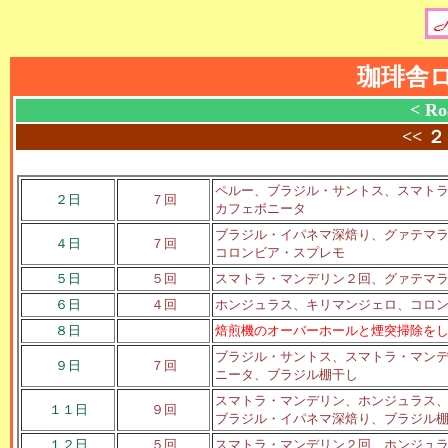
珈琲舎
< Ro
<<
２
ペルー、ブラジル・サントス、スマト
２日
７回
カフェボニータ
ブラジル・イパネマ深焙り、グァテマ
４日
７回
コロンビア・スプレモ
５日
５回
スマトラ・マンデリン２回、グァテマ
６日
４回
ホンジュラス、キリマンジェロ、コロ
８日
焙煎機のオーバーホールと煙突掃除を
ブラジル・サントス、スマトラ・マン
９日
７回
ニータ、ブラジル棚干し
スマトラ・マンデリン、ホンジュラス
１１日
９回
ブラジル・イパネマ深焙り、ブラジル
１２日
５回
スマトラ・マンデリン２回、ホンジュ