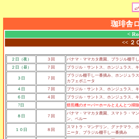
珈琲舎
< Ro
<<
２
２日（夜）
３回
パナマ・ママカタ農園、ブラジル棚干
２日（昼）
７回
ブラジル・サントス、ホンジュラス、
ブラジル棚干し一番摘み、ホンジュラ
３日
７回
カフェボニータ
４日
７回
ブラジル・サントス、ホンジュラス、
６日
４回
ブラジル・サントス、ホンジュラス、
7日
焙煎機のオーバーホールとえんとつ掃
パナマ・ママカタ農園、スマトラ・マ
８日
７回
ン、ペルー
スマトラ・マンデリン、グァテマラ、
１０日
８回
ニータ、ブラジル棚干し一番摘み