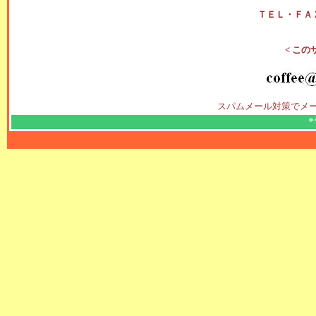
ＴＥＬ・ＦＡ
< この
スパムメール対策でメ
*