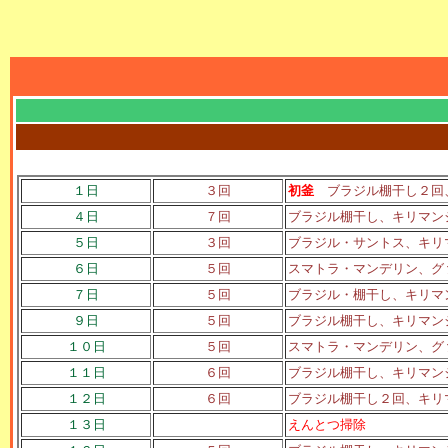
１日
３回
初釜
ブラジル棚干し２回
４日
７回
ブラジル棚干し、キリマン
５日
３回
ブラジル・サントス、キリ
６日
５回
スマトラ・マンデリン、グ
７日
５回
ブラジル・棚干し、キリマ
９日
５回
ブラジル棚干し、キリマン
１０日
５回
スマトラ・マンデリン、グ
１１日
６回
ブラジル棚干し、キリマン
１２日
６回
ブラジル棚干し２回、キリ
１３日
えんとつ掃除