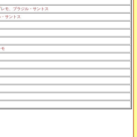
プレモ、ブラジル・サントス
ル・サントス
レモ