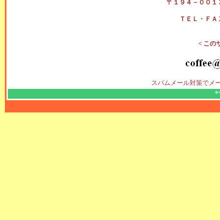
〒１９４－００１
ＴＥＬ・ＦＡ
< この
スパムメール対策でメ
*