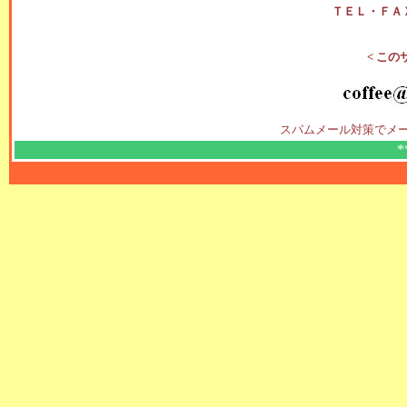
ＴＥＬ・ＦＡ
< この
スパムメール対策でメ
*