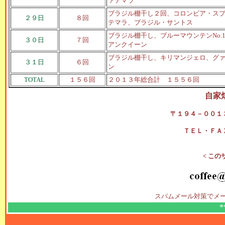
ァテマラ
ブラジル棚干し２回、コロンビア・ス
２９日
８回
テマラ、ブラジル・サントス
ブラジル棚干し、ブルーマウンテンNo
３０日
７回
アンクイーン
ブラジル棚干し、キリマンジェロ、グ
３１日
６回
ン
TOTAL
１５６回
２０１３年総合計 １５５６回
自家
〒１９４－００１
ＴＥＬ・ＦＡ
< この
スパムメール対策でメ
*