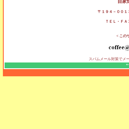
自家
〒１９４－００１
ＴＥＬ・ＦＡ
< この
スパムメール対策でメ
*