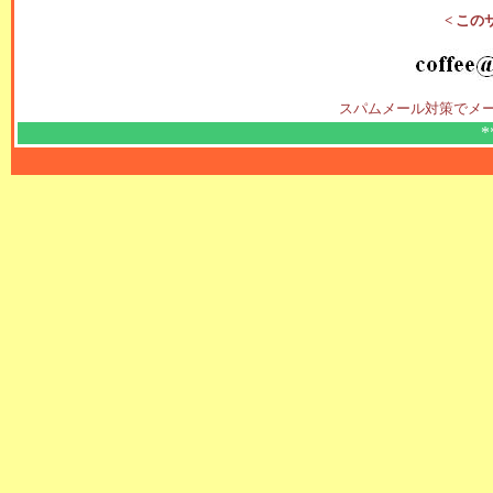
< この
スパムメール対策でメ
*