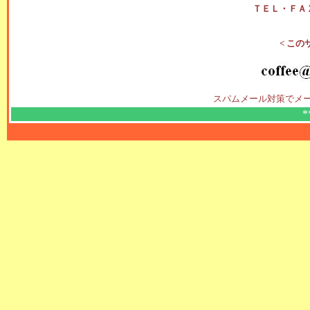
ＴＥＬ・ＦＡ
< この
スパムメール対策でメ
*