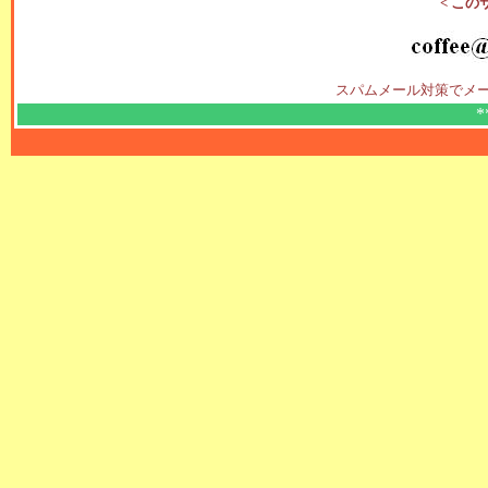
< この
スパムメール対策でメ
*